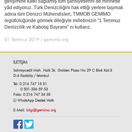
gelişimine katkı sağlamış tüm şahsiyetlerini de minnetle
yâd ediyoruz. Türk Denizciliğini hak ettiği yerlere taşımak
adına tüm Denizci Mühendisleri, TMMOB GEMİMO
örgütlülüğünde görmek dileğiyle milletimizin “1 Temmuz
Denizcilik ve Kabotaj Bayramı” nı kutlarız.
01 Temmuz 2019
/ gemimo.org
İLETİŞİM
Sahrayıcedit Mah. Halk Sk. Golden Plaza No 29 C Blok Kat:3
D:6 Kadıköy / İstanbul
Tel: 0 216 747 15 51
0 501 336 59 53
Faks: 0 216 747 34 35
WhatsApp Destek Hattı
E-Mail:
bilgi@gemimo.org