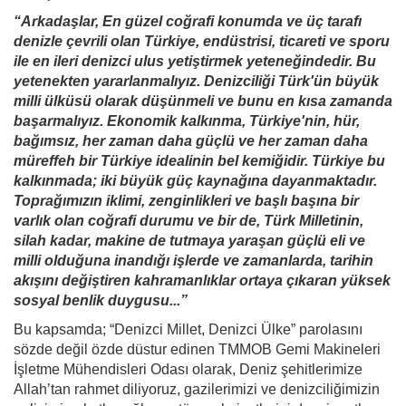
“Arkadaşlar, En güzel coğrafi konumda ve üç tarafı
denizle çevrili olan Türkiye, endüstrisi, ticareti ve sporu
ile en ileri denizci ulus yetiştirmek yeteneğindedir. Bu
yetenekten yararlanmalıyız. Denizciliği Türk'ün büyük
milli ülküsü olarak düşünmeli ve bunu en kısa zamanda
başarmalıyız. Ekonomik kalkınma, Türkiye'nin, hür,
bağımsız, her zaman daha güçlü ve her zaman daha
müreffeh bir Türkiye idealinin bel kemiğidir. Türkiye bu
kalkınmada; iki büyük güç kaynağına dayanmaktadır.
Toprağımızın iklimi, zenginlikleri ve başlı başına bir
varlık olan coğrafi durumu ve bir de, Türk Milletinin,
silah kadar, makine de tutmaya yaraşan güçlü eli ve
milli olduğuna inandığı işlerde ve zamanlarda, tarihin
akışını değiştiren kahramanlıklar ortaya çıkaran yüksek
sosyal benlik duygusu...”
Bu kapsamda; “Denizci Millet, Denizci Ülke” parolasını
sözde değil özde düstur edinen TMMOB Gemi Makineleri
İşletme Mühendisleri Odası olarak, Deniz şehitlerimize
Allah’tan rahmet diliyoruz, gazilerimizi ve denizciliğimizin