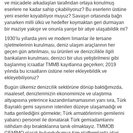
ve mücadele arkadaşları tarafından ortaya konulmuş
eserlere ne kadar sahip çıkabiliyoruz? Bu eserlerin üstüne
yeni eserler koyabiliyor muyuz? Savaşın ortasında bağrı
yanarken milli ülkü ve hedefler koymaktan geri durmayan
bir maziye yakışır ve onunla yarışır bir atiye ulaşabildik mi?
1930’lu yıllarda yeni ve modern limanlar ile tersane
işletmelerinin kurulması, deniz ulaşım araçlarının her
geçen gün artırılması, su ürünleri ve denizcilikle ilgili
bankaların kurulması, denizci bir ulus yetiştirilmesi gibi
başlanmış icraatlar TMMB kayıtlarına geçerken; 2019
yılında bu icraatların üstüne neler ekleyebildik ve
ekleyebiliyoruz?
Bugün ülkemiz denizcilik sektörüne dönüp baktığımızda,
maalesef, denizlerimizin ekonomimize ve ulaştırma
altyapısına yeterince kazandırılamamasının yanı sıra, Türk
Bayraklı gemi sayısının istenilen düzeye ulaşamadığı ve
hatta gerilediğini görmekte; Türk armatörlerinin gemilerini
yabancı personel ile donatarak Türk gemiadamlarını
istihdam dışı bıraktıklarına tanık olmaktayız. TMMOB
GEMİMO olarak bulunduğumuz tüm platformlarda idari