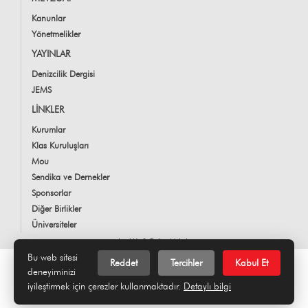
Kanunlar
Yönetmelikler
YAYINLAR
Denizcilik Dergisi
JEMS
LİNKLER
Kurumlar
Klas Kuruluşları
Mou
Sendika ve Dernekler
Sponsorlar
Diğer Birlikler
Üniversiteler
LookUs
&
Online Makale
Bu web sitesi
Reddet
Tercihler
Kabul Et
deneyiminizi
iyileştirmek için çerezler kullanmaktadır.
Detaylı bilgi