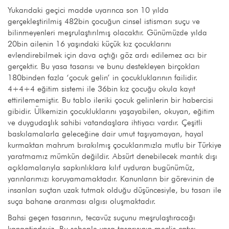
Yukarıdaki geçici madde uyarınca son 10 yılda
gerçekleştirilmiş 482bin çocuğun cinsel istismarı suçu ve
bilinmeyenleri meşrulaştırılmış olacaktır. Günümüzde yılda
20bin ailenin 16 yaşındaki küçük kız çocuklarını
evlendirebilmek için dava açtığı göz ardı edilemez acı bir
gerçektir. Bu yasa tasarısı ve bunu destekleyen birçokları
180binden fazla ‘çocuk gelin’ in çocukluklarının failidir.
4+4+4 eğitim sistemi ile 36bin kız çocuğu okula kayıt
ettirilememiştir. Bu tablo ileriki çocuk gelinlerin bir habercisi
gibidir. Ülkemizin çocukluklarını yaşayabilen, okuyan, eğitim
ve duygudaşlık sahibi vatandaşlara ihtiyacı vardır. Çeşitli
baskılamalarla geleceğine dair umut taşıyamayan, hayal
kurmaktan mahrum bırakılmış çocuklarımızla mutlu bir Türkiye
yaratmamız mümkün değildir. Absürt denebilecek mantık dışı
açıklamalarıyla sapkınlıklara kılıf uyduran bugünümüz,
yarınlarımızı koruyamamaktadır. Kanunların bir görevinin de
insanları suçtan uzak tutmak olduğu düşüncesiyle, bu tasarı ile
suça bahane aranması algısı oluşmaktadır.
Bahsi geçen tasarının, tecavüz suçunu meşrulaştıracağı
kanaatindeyiz. Bu sebeple yasa tasarısının meclis çatısı