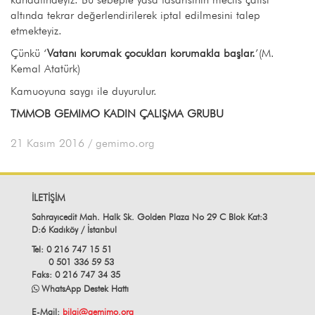
altında tekrar değerlendirilerek iptal edilmesini talep
etmekteyiz.
Çünkü ‘
Vatanı korumak çocukları korumakla başlar.
’(M.
Kemal Atatürk)
Kamuoyuna saygı ile duyurulur.
TMMOB GEMIMO KADIN ÇALIŞMA GRUBU
21 Kasım 2016
/ gemimo.org
İLETİŞİM
Sahrayıcedit Mah. Halk Sk. Golden Plaza No 29 C Blok Kat:3
D:6 Kadıköy / İstanbul
Tel: 0 216 747 15 51
0 501 336 59 53
Faks: 0 216 747 34 35
WhatsApp Destek Hattı
E-Mail:
bilgi@gemimo.org