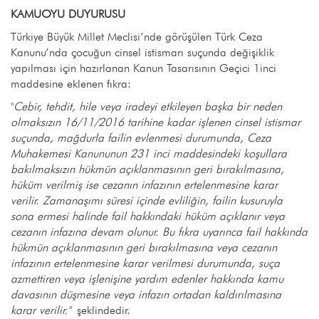
KAMUOYU DUYURUSU
Türkiye Büyük Millet Meclisi’nde görüşülen Türk Ceza
Kanunu’nda çocuğun cinsel istismarı suçunda değişiklik
yapılması için hazırlanan Kanun Tasarısının Geçici 1inci
maddesine eklenen fıkra:
"
Cebir, tehdit, hile veya iradeyi etkileyen başka bir neden
olmaksızın 16/11/2016 tarihine kadar işlenen cinsel istismar
suçunda, mağdurla failin evlenmesi durumunda, Ceza
Muhakemesi Kanununun 231 inci maddesindeki koşullara
bakılmaksızın hükmün açıklanmasının geri bırakılmasına,
hüküm verilmiş ise cezanın infazının ertelenmesine karar
verilir. Zamanaşımı süresi içinde evliliğin, failin kusuruyla
sona ermesi halinde fail hakkındaki hüküm açıklanır veya
cezanın infazına devam olunur. Bu fıkra uyarınca fail hakkında
hükmün açıklanmasının geri bırakılmasına veya cezanın
infazının ertelenmesine karar verilmesi durumunda, suça
azmettiren veya işlenişine yardım edenler hakkında kamu
davasının düşmesine veya infazın ortadan kaldırılmasına
karar verilir."
şeklindedir.