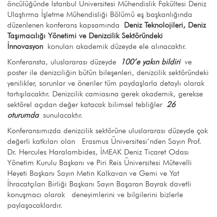
öncülüğünde İstanbul Üniversitesi Mühendislik Fakültesi Deniz
Ulaştırma İşletme Mühendisliği Bölümü eş başkanlığında
düzenlenen konferans kapsamında
Deniz Teknolojileri, Deniz
Taşımacılığı Yönetimi ve Denizcilik Sektöründeki
İnnovasyon
konuları akademik düzeyde ele alınacaktır.
Konferansta, uluslararası düzeyde
100’e yakın bildiri
ve
poster ile denizciliğin bütün bileşenleri, denizcilik sektöründeki
yenilikler, sorunlar ve öneriler tüm paydaşlarla detaylı olarak
tartışılacaktır. Denizcilik camiasına gerek akademik, gerekse
sektörel açıdan değer katacak bilimsel tebliğler
26
oturumda
sunulacaktır.
Konferansımızda denizcilik sektörüne uluslararası düzeyde çok
değerli katkıları olan Erasmus Üniversitesi’nden Sayın Prof.
Dr. Hercules Haralambides, İMEAK Deniz Ticaret Odası
Yönetim Kurulu Başkanı ve Piri Reis Üniversitesi Mütevelli
Heyeti Başkanı Sayın Metin Kalkavan ve Gemi ve Yat
İhracatçıları Birliği Başkanı Sayın Başaran Bayrak davetli
konuşmacı olarak deneyimlerini ve bilgilerini bizlerle
paylaşacaklardır.