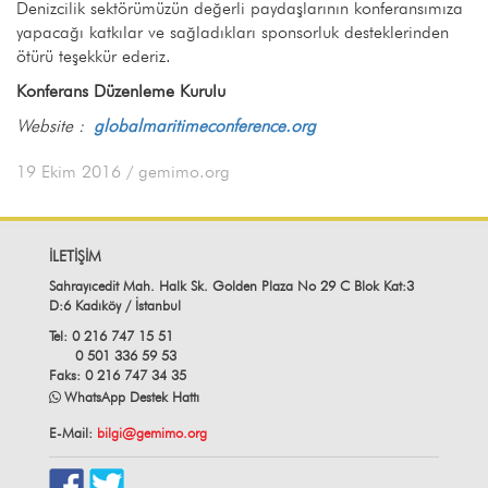
Denizcilik sektörümüzün değerli paydaşlarının konferansımıza
yapacağı katkılar ve sağladıkları sponsorluk desteklerinden
ötürü teşekkür ederiz.
Konferans Düzenleme Kurulu
Website :
globalmaritimeconference.org
19 Ekim 2016
/ gemimo.org
İLETİŞİM
Sahrayıcedit Mah. Halk Sk. Golden Plaza No 29 C Blok Kat:3
D:6 Kadıköy / İstanbul
Tel: 0 216 747 15 51
0 501 336 59 53
Faks: 0 216 747 34 35
WhatsApp Destek Hattı
E-Mail:
bilgi@gemimo.org