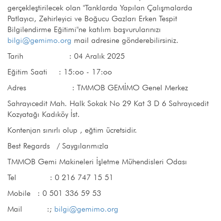
gerçekleştirilecek olan "Tanklarda Yapılan Çalışmalarda
Patlayıcı, Zehirleyici ve Boğucu Gazları Erken Tespit
Bilgilendirme Eğitimi"ne katılım başvurularınızı
bilgi@gemimo.org
mail adresine gönderebilirsiniz.
Tarih : 04 Aralık 2025
Eğitim Saati : 15:oo - 17:oo
Adres : TMMOB GEMİMO Genel Merkez
Sahrayıcedit Mah. Halk Sokak No 29 Kat 3 D 6 Sahrayıcedit
Kozyatağı Kadıköy İst.
Kontenjan sınırlı olup , eğtim ücretsidir.
Best Regards / Saygılarımızla
TMMOB Gemi Makineleri İşletme Mühendisleri Odası
Tel : 0 216 747 15 51
Mobile : 0 501 336 59 53
Mail :;
bilgi@gemimo.org