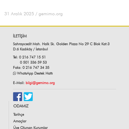
31 Aralık 2025
/ gemimo.org
İLETİŞİM
Sahrayıcedit Mah. Halk Sk. Golden Plaza No 29 C Blok Kat:3
D:6 Kadıköy / İstanbul
Tel: 0 216 747 15 51
0 501 336 59 53
Faks: 0 216 747 34 35
WhatsApp Destek Hattı
E-Mail:
bilgi@gemimo.org
ODAMIZ
Tarihçe
Amaçlar
Üye Olunan Kurumlar