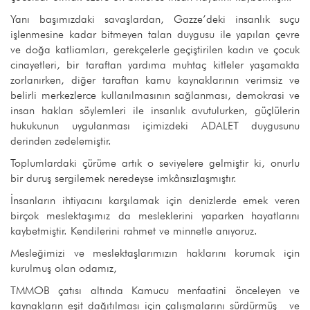
Yanı başımızdaki savaşlardan, Gazze’deki insanlık suçu
işlenmesine kadar bitmeyen talan duygusu ile yapılan çevre
ve doğa katliamları, gerekçelerle geçiştirilen kadın ve çocuk
cinayetleri, bir taraftan yardıma muhtaç kitleler yaşamakta
zorlanırken, diğer taraftan kamu kaynaklarının verimsiz ve
belirli merkezlerce kullanılmasının sağlanması, demokrasi ve
insan hakları söylemleri ile insanlık avutulurken, güçlülerin
hukukunun uygulanması içimizdeki ADALET duygusunu
derinden zedelemiştir.
Toplumlardaki çürüme artık o seviyelere gelmiştir ki, onurlu
bir duruş sergilemek neredeyse imkânsızlaşmıştır.
İnsanların ihtiyacını karşılamak için denizlerde emek veren
birçok meslektaşımız da mesleklerini yaparken hayatlarını
kaybetmiştir. Kendilerini rahmet ve minnetle anıyoruz.
Mesleğimizi ve meslektaşlarımızın haklarını korumak için
kurulmuş olan odamız,
TMMOB çatısı altında Kamucu menfaatini önceleyen ve
kaynakların eşit dağıtılması için çalışmalarını sürdürmüş ve