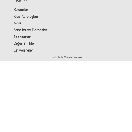
LİNKLER
Kurumlar
Klas Kuruluşları
Mou
Sendika ve Dernekler
Sponsorlar
Diğer Birlikler
Üniversiteler
LookUs
&
Online Makale