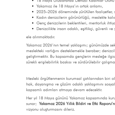
18 Mayıs Uluslararası Denizci Kadınlar Günü’
Yakamoz ile 18 Mayıs’ın ortak anlamı,
2025–2026 döneminde yürütülen faaliyetler, s
Kadın denizcilerin görünürlüğü, meslekte kalıc
Genç denizcilerin beklentileri, mentorluk ihtiya
Denizcilikte insan odaklı, eşitlikçi, güvenli 
ele alınmaktadır.
Yakamoz 2026’nın temel yaklaşımı; günümüzde sektör
meslekteki varlığını desteklemekle beraber; denizcil
geliştirmektir. Bu kapsamda gençlerin mesleğe ilgisin
sürekli erişilebilirlik baskısı ve sürdürülebilir çal
Mesleki örgütlenmenin kurumsal çatılarından biri 
hak, dayanışma ve çözüm odaklı yaklaşımını sosyal
kapsamlı adımları atmaya devam edecektir.
Her yıl 18 Mayıs gününü Yakamoz kapsamında kurums
sunar;
Yakamoz 2026 Yıllık Bildiri ve Etki Raporu’
vizyonu oluşturmasını dileriz.