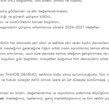
nün IMO bağlantısı, ilan süreci, amacı ve vizyonu,
aha gözlemleri ve etki değerlendirmeleri,
ılığı ve güvenli çalışma kültürü,
cı ve sürdürülebilir kariyer başlıkları,
ve yaşanabilir çalışma ortamlarına yönelik 2026–2027 hedefleri
ün her alanında yeri olan ve sektöre yön veren kadın denizcilerin b
ik mesleğinin geleceğine ilişkin ortak insan sorunlarına temas etmek
in artırılması, uzun süre denizde kalma isteğinin geliştirilmesi ile 
ışma koşulları gibi başlıklar; cinsiyetten bağımsız tüm denizcilerin o
olan TMMOB GEMİMO; sektörün kalbi olma sorumluluğuyla, tüm mesle
 ve hukuki süreçler dahil olmak üzere en üst düzeyde sürdürmeye,
al bir bildiri, değerlendirme ve raporlama sistemine dönüştürmek
nun
mesleğimiz, üyelerimiz, genç meslektaşlarımız ve tüm sektör payd