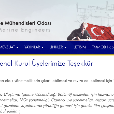
MEVZUAT
YAYINLAR
LİNKLER
İLETİŞİM
TMMOB Haber
el Kurul Üyelerimize Teşekkür
 eksik yönetmeliklerin çıkartılabilmesi ve revize edilebilmesi iç
laştırma İşletme Mühendisliği Bölümü) mezunları için hazırlan
e yönetmeliği, NOx yönetmeliği, Öğrenci üye yönetmeliği, Asgari üc
esmi gazetede yayınlanarak yürürlüğe girmesi için gerekli tüm ça
abul edilen
)