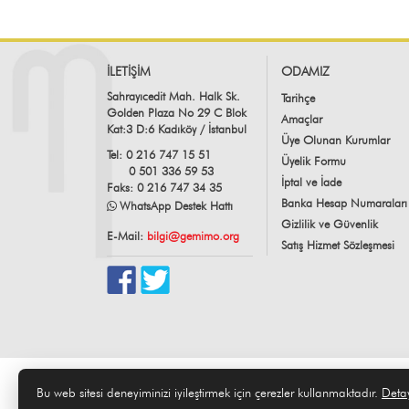
İLETİŞİM
ODAMIZ
Sahrayıcedit Mah. Halk Sk.
Tarihçe
Golden Plaza No 29 C Blok
Amaçlar
Kat:3 D:6 Kadıköy / İstanbul
Üye Olunan Kurumlar
Tel: 0 216 747 15 51
Üyelik Formu
0 501 336 59 53
İptal ve İade
Faks: 0 216 747 34 35
Banka Hesap Numaraları
WhatsApp Destek Hattı
Gizlilik ve Güvenlik
E-Mail:
bilgi@gemimo.org
Satış Hizmet Sözleşmesi
Bu web sitesi deneyiminizi iyileştirmek için çerezler kullanmaktadır.
Detay