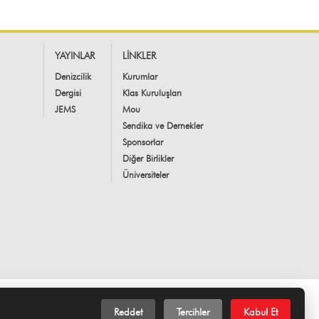
YAYINLAR
LİNKLER
Denizcilik
Kurumlar
Dergisi
Klas Kuruluşları
JEMS
Mou
Sendika ve Dernekler
Sponsorlar
Diğer Birlikler
Üniversiteler
Reddet
Tercihler
Kabul Et