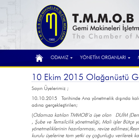
ODAMIZ
YÖNETİM ORGANLARI
10 Ekim 2015 Olağanüstü Gen
Sayın Üyelerimiz ;
10.10.2015 Tarihinde Ana yönetmelik dışında kalan
adına gerçekleştirilen;
(
Odamıza katılan TMMOB’a üye olan DUİM (Deniz U
, Şube ve Temsilcilik yönetmeliği, Mali işler Bütç
yönetmeliklerinin hazırlanması, revize edilmesi,R
kurulu üyelerine tam yetki oy çoğunluğu verilerek k