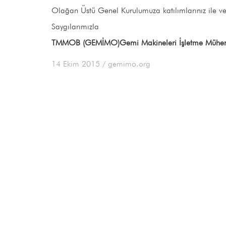
Olağan Üstü Genel Kurulumuza katılımlarınız ile verm
Saygılarımızla
TMMOB (GEMİMO)Gemi Makineleri İşletme Mühendi
14 Ekim 2015
/ gemimo.org