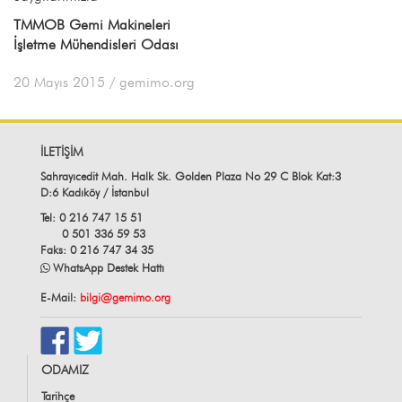
TMMOB Gemi Makineleri
İşletme Mühendisleri Odası
20 Mayıs 2015
/ gemimo.org
İLETİŞİM
Sahrayıcedit Mah. Halk Sk. Golden Plaza No 29 C Blok Kat:3
D:6 Kadıköy / İstanbul
Tel: 0 216 747 15 51
0 501 336 59 53
Faks: 0 216 747 34 35
WhatsApp Destek Hattı
E-Mail:
bilgi@gemimo.org
ODAMIZ
Tarihçe