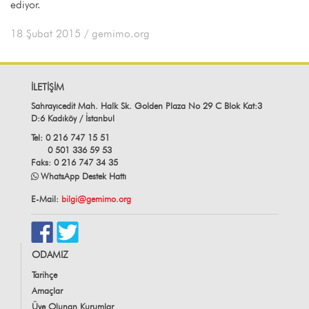
ediyor.
18 Şubat 2015
/ gemimo.org
İLETİŞİM
Sahrayıcedit Mah. Halk Sk. Golden Plaza No 29 C Blok Kat:3
D:6 Kadıköy / İstanbul
Tel: 0 216 747 15 51
0 501 336 59 53
Faks: 0 216 747 34 35
WhatsApp Destek Hattı
E-Mail:
bilgi@gemimo.org
ODAMIZ
Tarihçe
Amaçlar
Üye Olunan Kurumlar