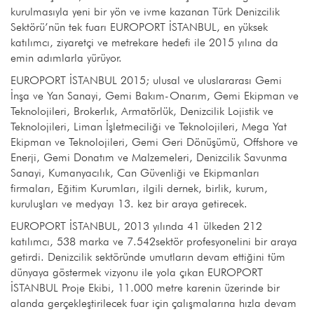
kurulmasıyla yeni bir yön ve ivme kazanan Türk Denizcilik
Sektörü’nün tek fuarı EUROPORT İSTANBUL, en yüksek
katılımcı, ziyaretçi ve metrekare hedefi ile 2015 yılına da
emin adımlarla yürüyor.
EUROPORT İSTANBUL 2015; ulusal ve uluslararası Gemi
İnşa ve Yan Sanayi, Gemi Bakım-Onarım, Gemi Ekipman ve
Teknolojileri, Brokerlık, Armatörlük, Denizcilik Lojistik ve
Teknolojileri, Liman İşletmeciliği ve Teknolojileri, Mega Yat
Ekipman ve Teknolojileri, Gemi Geri Dönüşümü, Offshore ve
Enerji, Gemi Donatım ve Malzemeleri, Denizcilik Savunma
Sanayi, Kumanyacılık, Can Güvenliği ve Ekipmanları
firmaları, Eğitim Kurumları, ilgili dernek, birlik, kurum,
kuruluşları ve medyayı 13. kez bir araya getirecek.
EUROPORT İSTANBUL, 2013 yılında 41 ülkeden 212
katılımcı, 538 marka ve 7.542sektör profesyonelini bir araya
getirdi. Denizcilik sektöründe umutların devam ettiğini tüm
dünyaya göstermek vizyonu ile yola çıkan EUROPORT
İSTANBUL Proje Ekibi, 11.000 metre karenin üzerinde bir
alanda gerçekleştirilecek fuar için çalışmalarına hızla devam