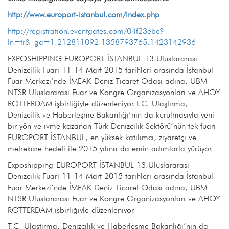
http://www.europort-istanbul.com/index.php
http://registration.eventgates.com/04f23ebc?
ln=tr&_ga=1.212811092.1358793765.1423142936
EXPOSHIPPING EUROPORT İSTANBUL 13.Uluslararası
Denizcilik Fuarı 11-14 Mart 2015 tarihleri arasında İstanbul
Fuar Merkezi’nde İMEAK Deniz Ticaret Odası adına, UBM
NTSR Uluslararası Fuar ve Kongre Organizasyonları ve AHOY
ROTTERDAM işbirliğiyle düzenleniyor.T.C. Ulaştırma,
Denizcilik ve Haberleşme Bakanlığı’nın da kurulmasıyla yeni
bir yön ve ivme kazanan Türk Denizcilik Sektörü’nün tek fuarı
EUROPORT İSTANBUL, en yüksek katılımcı, ziyaretçi ve
metrekare hedefi ile 2015 yılına da emin adımlarla yürüyor.
Exposhipping-EUROPORT İSTANBUL 13.Uluslararası
Denizcilik Fuarı 11-14 Mart 2015 tarihleri arasında İstanbul
Fuar Merkezi’nde İMEAK Deniz Ticaret Odası adına, UBM
NTSR Uluslararası Fuar ve Kongre Organizasyonları ve AHOY
ROTTERDAM işbirliğiyle düzenleniyor.
T.C. Ulaştırma, Denizcilik ve Haberleşme Bakanlığı’nın da