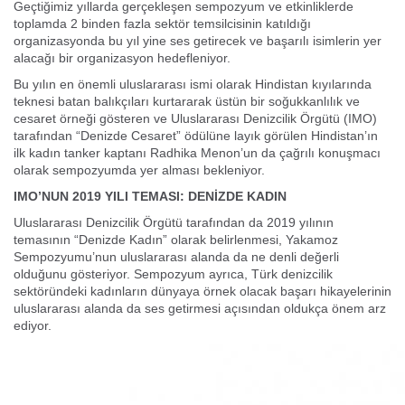
Geçtiğimiz yıllarda gerçekleşen sempozyum ve etkinliklerde
toplamda 2 binden fazla sektör temsilcisinin katıldığı
organizasyonda bu yıl yine ses getirecek ve başarılı isimlerin yer
alacağı bir organizasyon hedefleniyor.
Bu yılın en önemli uluslararası ismi olarak Hindistan kıyılarında
teknesi batan balıkçıları kurtararak üstün bir soğukkanlılık ve
cesaret örneği gösteren ve Uluslararası Denizcilik Örgütü (IMO)
tarafından “Denizde Cesaret” ödülüne layık görülen Hindistan’ın
ilk kadın tanker kaptanı Radhika Menon’un da çağrılı konuşmacı
olarak sempozyumda yer alması bekleniyor.
IMO’NUN 2019 YILI TEMASI: DENİZDE KADIN
Uluslararası Denizcilik Örgütü tarafından da 2019 yılının
temasının “Denizde Kadın” olarak belirlenmesi, Yakamoz
Sempozyumu’nun uluslararası alanda da ne denli değerli
olduğunu gösteriyor. Sempozyum ayrıca, Türk denizcilik
sektöründeki kadınların dünyaya örnek olacak başarı hikayelerinin
uluslararası alanda da ses getirmesi açısından oldukça önem arz
ediyor.