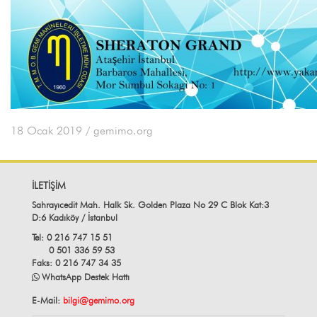
18 Ocak 2019
/ gemimo.org
İLETİŞİM
Sahrayıcedit Mah. Halk Sk. Golden Plaza No 29 C Blok Kat:3
D:6 Kadıköy / İstanbul
Tel: 0 216 747 15 51
0 501 336 59 53
Faks: 0 216 747 34 35
WhatsApp Destek Hattı
E-Mail:
bilgi@gemimo.org