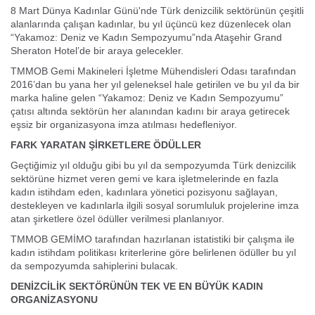
8 Mart Dünya Kadınlar Günü'nde Türk denizcilik sektörünün çeşitli
alanlarında çalışan kadınlar, bu yıl üçüncü kez düzenlecek olan
“Yakamoz: Deniz ve Kadın Sempozyumu”nda Ataşehir Grand
Sheraton Hotel’de bir araya gelecekler.
TMMOB Gemi Makineleri İşletme Mühendisleri Odası tarafından
2016’dan bu yana her yıl geleneksel hale getirilen ve bu yıl da bir
marka haline gelen “Yakamoz: Deniz ve Kadın Sempozyumu”
çatısı altında sektörün her alanından kadını bir araya getirecek
eşsiz bir organizasyona imza atılması hedefleniyor.
FARK YARATAN ŞİRKETLERE ÖDÜLLER
Geçtiğimiz yıl olduğu gibi bu yıl da sempozyumda Türk denizcilik
sektörüne hizmet veren gemi ve kara işletmelerinde en fazla
kadın istihdam eden, kadınlara yönetici pozisyonu sağlayan,
destekleyen ve kadınlarla ilgili sosyal sorumluluk projelerine imza
atan şirketlere özel ödüller verilmesi planlanıyor.
TMMOB GEMİMO tarafından hazırlanan istatistiki bir çalışma ile
kadın istihdam politikası kriterlerine göre belirlenen ödüller bu yıl
da sempozyumda sahiplerini bulacak.
DENİZCİLİK SEKTÖRÜNÜN TEK VE EN BÜYÜK KADIN
ORGANİZASYONU