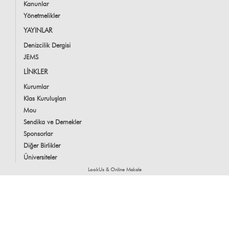
Kanunlar
Yönetmelikler
YAYINLAR
Denizcilik Dergisi
JEMS
LİNKLER
Kurumlar
Klas Kuruluşları
Mou
Sendika ve Dernekler
Sponsorlar
Diğer Birlikler
Üniversiteler
LookUs
&
Online Makale