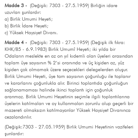
Madde 3 -
(Değişik: 7303 - 27.5.1959) Birliğin idare
uzuvları şunlardır:
a) Birlik Umumi Heyeti;
b) Birlik İdare Heyeti;
c) Yüksek Haysiyet Divanı.
Madde 4 -
(Değişik: 7303 - 27.5.1959) (Değişik ilk fıkra:
KHK/85 - 6.9.1983) Birlik Umumî Heyeti; iki yılda bir
Odaların meslekte en az on yıl kıdemli olan üyeleri arasından
toplam üye sayısının % 2‘si oranında ve üç kişiden az, yüz
kişiden çok olmamak üzere seçecekleri delegelerden oluşur.
Birlik Umumi Heyeti, üye tam sayısının çoğunluğu ile toplanır
ve kararlarını çoğunlukla alır. Birinci toplantıda çoğunluğun
sağlanamaması halinde ikinci toplantı için çoğunluk
aranmaz. Birlik Umumi Heyetinin seçimle ilgili toplantılarına
üyelerin katılmaları ve oy kullanmaları zorunlu olup geçerli bir
mazereti olmaksızın katılmayanlar Yüksek Haysiyet Divanınca
cezalandırılır.
(Değişik:7303 - 27.05.1959) Birlik Umumi Heyetinin vazifeleri
şunlardır: