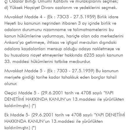
ç) Odalar Birliği Umumî Katibini ve murakıplarını seçmek;
d) Yüksek Haysiyet Divanı azalarım ve yedeklerini seçmek.
Muvakkat Madde 4 - (Ek : 73O3 - 27.5.1959) Birlik idare
Heyeti bu kanunun neşrinden itibaren 3 ay içinde birlik ve
odaların durumunu nizamname ve talimatnamelerini bu
kanun hükümlerine uydurmaya, hariçte olan oda merkezlerini
Ankara‘ya getirmeye, ihtisas ve iştigal mevzuları dışındaki
odalara kaydolanları mensup olduğu odaya nakletmeye ve
bu hususlara riayet etmeyenler hakkında 6235 sayılı kanunun
33. maddesi hükümlerini tatbike mecburdur.
Muvakkat Madde 5 - (Ek : 7303 - 27.5.1959) Bu kanunun
meriyete girdiği tarihe kadar tahakkuk eden borçlar tahsil
olunur.
Geçici Madde 5 - (29.6.2001 tarih ve 4708 sayılı "YAPI
DENETİMİ HAKKINDA KANUN‘un 13.maddesi ile yürürlükten
kaldırılmıştır.) (*)
Ek Madde 5- (29.6.2001 tarih ve 4708 sayılı "YAPI DENETİMİ
HAKKINDA KANUN‘un 13.maddesi ile yürürlükten
kaldırılmıştır.) (*)