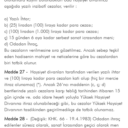
aşağıda yazılı inzibatî cezalar, verilir :
a) Yazılı İhtar;
b) (25) liradan (100) liraya kadar para cezası;
c) (100) liradan (1.000) liraya kadar para cezası;
ç) 15 günden 6 aya kadar serbest sanat icrasından meni;
d) Odadan İhraç,
Bu cezaların verilmesine sıra gözetilmez. Ancak sebep teşkil
eden hadisenin mahiyet ve neticelerine göre bu cezalardan
biri tatbik olunur.
Madde 27 -
Haysiyet divanları tarafından verilen yazılı ihtar
ve (100) liraya kadar para cezalan kati olup (hiç bir mercie
itiraz olunamaz) (*). Ancak 26‘ncı maddenin (c, ç; d)
bentlerinde yazılı cezalara karşı tebliğ tarihinden itibaren 15
gün içinde ve. oda idare heyeti yoluyla Yüksek Haysiyet
Divanına itiraz olunabileceği gibi, bu cezalar Yüksek Haysiyet
Divanının tasdikinden geçirilmedikçe de tatbik olunamaz.
Madde 28 -
(Değişik: KHK. 66 - 19.4.1983) Odadan ihraç
edilenler süresiz olarak, sanat İcrasından geçici olarak men