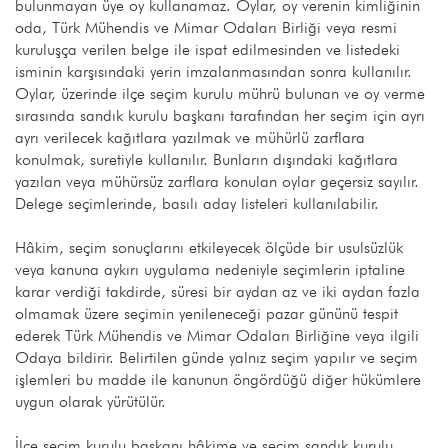
bulunmayan üye oy kullanamaz. Oylar, oy verenin kimliğinin
oda, Türk Mühendis ve Mimar Odaları Birliği veya resmi
kuruluşça verilen belge ile ispat edilmesinden ve listedeki
isminin karşısındaki yerin imzalanmasından sonra kullanılır.
Oylar, üzerinde ilçe seçim kurulu mührü bulunan ve oy verme
sırasında sandık kurulu başkanı tarafından her seçim için ayrı
ayrı verilecek kağıtlara yazılmak ve mühürlü zarflara
konulmak, suretiyle kullanılır. Bunların dışındaki kağıtlara
yazılan veya mühürsüz zarflara konulan oylar geçersiz sayılır.
Delege seçimlerinde, basılı aday listeleri kullanılabilir.
Hâkim, seçim sonuçlarını etkileyecek ölçüde bir usulsüzlük
veya kanuna aykırı uygulama nedeniyle seçimlerin iptaline
karar verdiği takdirde, süresi bir aydan az ve iki aydan fazla
olmamak üzere seçimin yenileneceği pazar gününü tespit
ederek Türk Mühendis ve Mimar Odaları Birliğine veya ilgili
Odaya bildirir. Belirtilen günde yalnız seçim yapılır ve seçim
işlemleri bu madde ile kanunun öngördüğü diğer hükümlere
uygun olarak yürütülür.
İlçe seçim kurulu başkanı hâkime ve seçim sandık kurulu