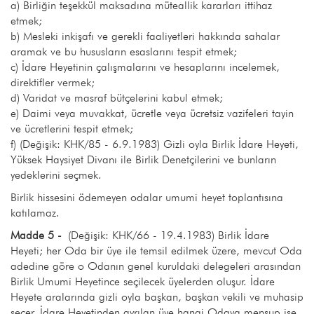
a) Birliğin teşekkül maksadına müteallik kararları ittihaz
etmek;
b) Mesleki inkişafı ve gerekli faaliyetleri hakkında sahalar
aramak ve bu hususların esaslarını tespit etmek;
c) İdare Heyetinin çalışmalarını ve hesaplarını incelemek,
direktifler vermek;
d) Varidat ve masraf bütçelerini kabul etmek;
e) Daimi veya muvakkat, ücretle veya ücretsiz vazifeleri tayin
ve ücretlerini tespit etmek;
f) (Değişik: KHK/85 - 6.9.1983) Gizli oyla Birlik İdare Heyeti,
Yüksek Haysiyet Divanı ile Birlik Denetçilerini ve bunların
yedeklerini seçmek.
Birlik hissesini ödemeyen odalar umumi heyet toplantısına
katılamaz.
Madde 5 -
(Değişik: KHK/66 - 19.4.1983) Birlik İdare
Heyeti; her Oda bir üye ile temsil edilmek üzere, mevcut Oda
adedine göre o Odanın genel kuruldaki delegeleri arasından
Birlik Umumi Heyetince seçilecek üyelerden oluşur. İdare
Heyete aralarında gizli oyla başkan, başkan vekili ve muhasip
seçer, İdare Heyetinden ayrılan üye hangi Odaya mensup ise,