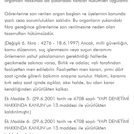
organları hakkında da yukarıdaki fıkralar hükümleri uygulanır.
Görevlerine son verilen organ başkan ve üyelerinin kanunda
yazılı ceza sorumlulukları saklıdır. Bu organların yukarıdaki
fıkra gereğince görevlerine son verilmesine neden olan
tasarrufları hükümsüzdür.
(Değişik 6. fıkra : 4276 - 18.6.1997) Ancak, milli güvenliğin,
kamu düzeninin, suç işlenmesini veya suçun devamını
önlemenin yahut yakalamanın gerektirdiği hallerde
gecikmede sakınca varsa, Birlik ve odalar, vali tarafından
faaliyetten men edilebilir. Faaliyetten men kararı, yirmi dört
saat içinde görevli bakimin onayına sunulur. Hakim, kararını
kırk sekiz saat içinde açıklar, aksi halde, bu idari karar
kendiliğinden yürürlükten kalkar.
Ek Madde 5- (29.6.2001 tarih ve 4708 sayılı "YAPI DENETİMİ
HAKKINDA KANUN‘un 13.maddesi ile yürürlükten
kaldırılmıştır.)
Ek Madde 6- (29.6.2001 tarih ve 4708 sayılı "YAPI DENETİMİ
HAKKINDA KANUN‘un 13.maddesi ile yürürlükten