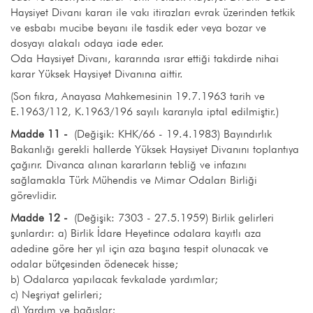
Haysiyet Divanı kararı ile vakı itirazları evrak üzerinden tetkik
ve esbabı mucibe beyanı ile tasdik eder veya bozar ve
dosyayı alakalı odaya iade eder.
Oda Haysiyet Divanı, kararında ısrar ettiği takdirde nihai
karar Yüksek Haysiyet Divanına aittir.
(Son fıkra, Anayasa Mahkemesinin 19.7.1963 tarih ve
E.1963/112, K.1963/196 sayılı kararıyla iptal edilmiştir.)
Madde 11 -
(Değişik: KHK/66 - 19.4.1983) Bayındırlık
Bakanlığı gerekli hallerde Yüksek Haysiyet Divanını toplantıya
çağırır. Divanca alınan kararların tebliğ ve infazını
sağlamakla Türk Mühendis ve Mimar Odaları Birliği
görevlidir.
Madde 12 -
(Değişik: 7303 - 27.5.1959) Birlik gelirleri
şunlardır: a) Birlik İdare Heyetince odalara kayıtlı aza
adedine göre her yıl için aza başına tespit olunacak ve
odalar bütçesinden ödenecek hisse;
b) Odalarca yapılacak fevkalade yardımlar;
c) Neşriyat gelirleri;
d) Yardım ve bağışlar;