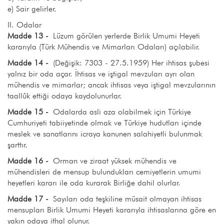
e) Sair gelirler.
II. Odalar
Madde 13 -
Lüzum görülen yerlerde Birlik Umumi Heyeti
kararıyla (Türk Mühendis ve Mimarları Odaları) açılabilir.
Madde 14 -
(Değişik: 7303 - 27.5.1959) Her ihtisas şubesi
yalnız bir oda açar. İhtisas ve iştigal mevzuları ayrı olan
mühendis ve mimarlar; ancak ihtisas veya iştigal mevzularının
taallûk ettiği odaya kaydolunurlar.
Madde 15 -
Odalarda asli aza olabilmek için Türkiye
Cumhuriyeti tabiiyetinde olmak ve Türkiye hudutları içinde
meslek ve sanatlarını icraya kanunen salahiyetli bulunmak
şarttır.
Madde 16 -
Orman ve ziraat yüksek mühendis ve
mühendisleri de mensup bulundukları cemiyetlerin umumi
heyetleri kararı ile oda kurarak Birliğe dahil olurlar.
Madde 17 -
Sayıları oda teşkiline müsait olmayan ihtisas
mensupları Birlik Umumi Heyeti kararıyla ihtisaslarına göre en
yakın odaya ithal olunur.