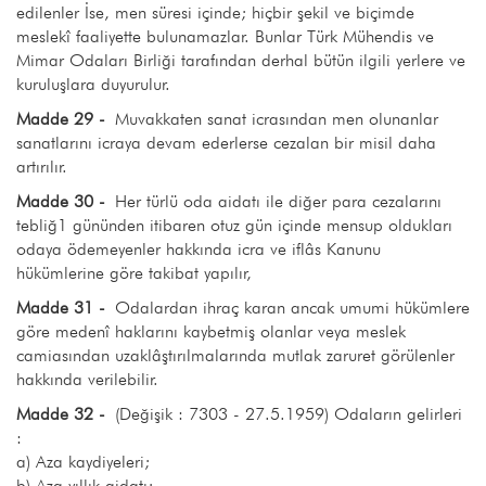
edilenler İse, men süresi içinde; hiçbir şekil ve biçimde
meslekî faaliyette bulunamazlar. Bunlar Türk Mühendis ve
Mimar Odaları Birliği tarafından derhal bütün ilgili yerlere ve
kuruluşlara duyurulur.
Madde 29 -
Muvakkaten sanat icrasından men olunanlar
sanatlarını icraya devam ederlerse cezalan bir misil daha
artırılır.
Madde 30 -
Her türlü oda aidatı ile diğer para cezalarını
tebliğ1 gününden itibaren otuz gün içinde mensup oldukları
odaya ödemeyenler hakkında icra ve iflâs Kanunu
hükümlerine göre takibat yapılır,
Madde 31 -
Odalardan ihraç karan ancak umumi hükümlere
göre medenî haklarını kaybetmiş olanlar veya meslek
camiasından uzaklâştırılmalarında mutlak zaruret görülenler
hakkında verilebilir.
Madde 32 -
(Değişik : 7303 - 27.5.1959) Odaların gelirleri
:
a) Aza kaydiyeleri;
b) Aza yıllık aidatı;