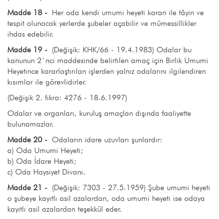
Madde 18 -
Her oda kendi umumi heyeti karan ile tâyin ve
tespit olunacak yerlerde şubeler açabilir ve mümessillikler
ihdas edebilir.
Madde 19 -
(Değişik: KHK/66 - 19.4.1983) Odalar bu
kanunun 2`nci maddesinde belirtilen amaç için Birlik Umumi
Heyetince kararlaştırılan işlerden yalnız odalarını ilgilendiren
kısımlar ile görevlidirler.
(Değişik 2. fıkra: 4276 - 18.6.1997)
Odalar ve organları, kuruluş amaçlan dışında faaliyette
bulunamazlar.
Madde 20 -
Odaların idare uzuvları şunlardır:
a) Oda Umumi Heyeti;
b) Oda İdare Heyeti;
c) Oda Haysiyet Divanı.
Madde 21 -
(Değişik: 7303 - 27.5.1959) Şube umumi heyeti
o şubeye kayıtlı asil azalardan, oda umumi heyeti ise odaya
kayıtlı asil azalardan teşekkül eder.