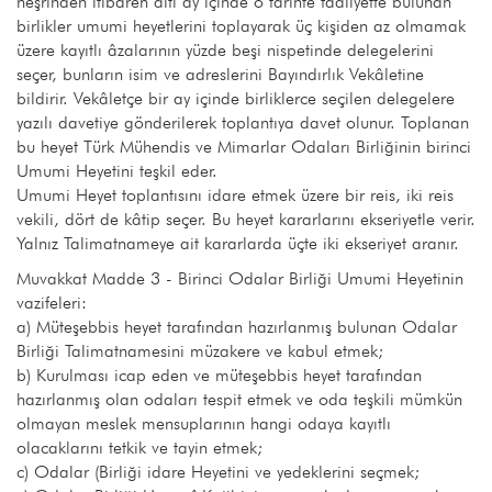
neşrinden itibaren altı ay içinde o tarihte faaliyette bulunan
birlikler umumi heyetlerini toplayarak üç kişiden az olmamak
üzere kayıtlı âzalarının yüzde beşi nispetinde delegelerini
seçer, bunların isim ve adreslerini Bayındırlık Vekâletine
bildirir. Vekâletçe bir ay içinde birliklerce seçilen delegelere
yazılı davetiye gönderilerek toplantıya davet olunur. Toplanan
bu heyet Türk Mühendis ve Mimarlar Odaları Birliğinin birinci
Umumi Heyetini teşkil eder.
Umumi Heyet toplantısını idare etmek üzere bir reis, iki reis
vekili, dört de kâtip seçer. Bu heyet kararlarını ekseriyetle verir.
Yalnız Talimatnameye ait kararlarda üçte iki ekseriyet aranır.
Muvakkat Madde 3 - Birinci Odalar Birliği Umumi Heyetinin
vazifeleri:
a) Müteşebbis heyet tarafından hazırlanmış bulunan Odalar
Birliği Talimatnamesini müzakere ve kabul etmek;
b) Kurulması icap eden ve müteşebbis heyet tarafından
hazırlanmış olan odaları tespit etmek ve oda teşkili mümkün
olmayan meslek mensuplarının hangi odaya kayıtlı
olacaklarını tetkik ve tayin etmek;
c) Odalar (Birliği idare Heyetini ve yedeklerini seçmek;