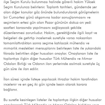
ilçe Seçim Kurulu bulunması halinde görevli hakim Yüksek
Seçim Kurulunca belirlenir. Toplantı tarihleri, gündemde yer
alan diğer konular göz önünde bulundurularak görüşmelerin
bir Cumartesi günü akşamına kadar sonuçlanmasını ve
seçimlerin ertesi gün olan Pazar gününün dokuz-on yedi
saatleri karasında yapılmasını sağlayacak şekilde
düzenlenmesi zorunludur. Hakim, gerektiğinde ilgili kayıt ve
belgeleri de getirtip incelemek suretiyle varsa noksanları
tamamlattırdıktan sonra seçime katılacak mühendis ve
mimarlık meslekleri mensuplarını belirleyen liste ile yukarıdaki
fıkrada belirtilen diğer hususları onaylar. Onaylanan liste ile
toplantıya ilişkin diğer hususlar Türk Mühendis ve Mimar
Odaları Birliği ve Odanın ilan yerlerinde asılmak suretiyle üç
gün süre ile ilan edilir.
İlan süresi içinde listeye yapılacak itirazlar hakim tarafından
incelenir ve en geç iki gün içinde kesin olarak karara
bağlanır.
Bu suretle kesinleşen listeler ile toplantıya ilişkin diğer hususlar
onaylanarak Türk Mühendis ve Mimar Odaları birliğine veya