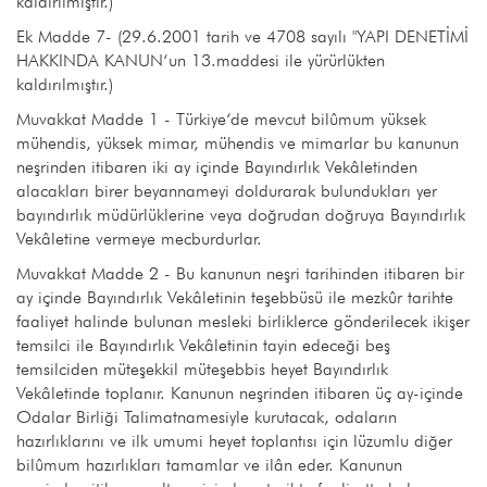
kaldırılmıştır.)
Ek Madde 7- (29.6.2001 tarih ve 4708 sayılı "YAPI DENETİMİ
HAKKINDA KANUN‘un 13.maddesi ile yürürlükten
kaldırılmıştır.)
Muvakkat Madde 1 - Türkiye‘de mevcut bilûmum yüksek
mühendis, yüksek mimar, mühendis ve mimarlar bu kanunun
neşrinden itibaren iki ay içinde Bayındırlık Vekâletinden
alacakları birer beyannameyi doldurarak bulundukları yer
bayındırlık müdürlüklerine veya doğrudan doğruya Bayındırlık
Vekâletine vermeye mecburdurlar.
Muvakkat Madde 2 - Bu kanunun neşri tarihinden itibaren bir
ay içinde Bayındırlık Vekâletinin teşebbüsü ile mezkûr tarihte
faaliyet halinde bulunan mesleki birliklerce gönderilecek ikişer
temsilci ile Bayındırlık Vekâletinin tayin edeceği beş
temsilciden müteşekkil müteşebbis heyet Bayındırlık
Vekâletinde toplanır. Kanunun neşrinden itibaren üç ay-içinde
Odalar Birliği Talimatnamesiyle kurutacak, odaların
hazırlıklarını ve ilk umumi heyet toplantısı için lüzumlu diğer
bilûmum hazırlıkları tamamlar ve ilân eder. Kanunun