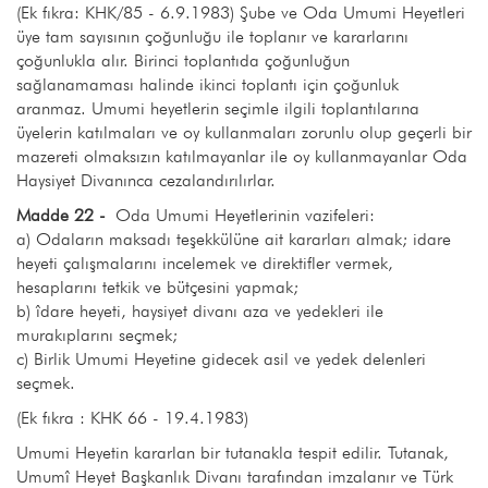
(Ek fıkra: KHK/85 - 6.9.1983) Şube ve Oda Umumi Heyetleri
üye tam sayısının çoğunluğu ile toplanır ve kararlarını
çoğunlukla alır. Birinci toplantıda çoğunluğun
sağlanamaması halinde ikinci toplantı için çoğunluk
aranmaz. Umumi heyetlerin seçimle ilgili toplantılarına
üyelerin katılmaları ve oy kullanmaları zorunlu olup geçerli bir
mazereti olmaksızın katılmayanlar ile oy kullanmayanlar Oda
Haysiyet Divanınca cezalandırılırlar.
Madde 22 -
Oda Umumi Heyetlerinin vazifeleri:
a) Odaların maksadı teşekkülüne ait kararları almak; idare
heyeti çalışmalarını incelemek ve direktifler vermek,
hesaplarını tetkik ve bütçesini yapmak;
b) îdare heyeti, haysiyet divanı aza ve yedekleri ile
murakıplarını seçmek;
c) Birlik Umumi Heyetine gidecek asil ve yedek delenleri
seçmek.
(Ek fıkra : KHK 66 - 19.4.1983)
Umumi Heyetin kararlan bir tutanakla tespit edilir. Tutanak,
Umumî Heyet Başkanlık Divanı tarafından imzalanır ve Türk