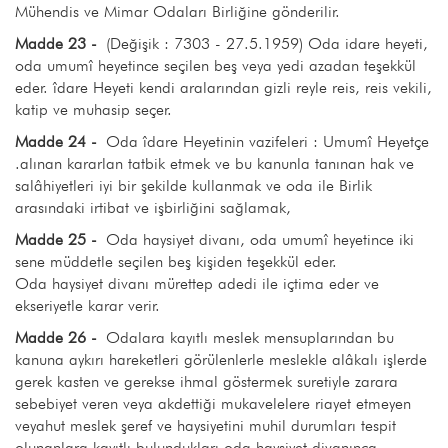
Mühendis ve Mimar Odaları Birliğine gönderilir.
Madde 23 -
(Değişik : 7303 - 27.5.1959) Oda idare heyeti,
oda umumî heyetince seçilen beş veya yedi azadan teşekkül
eder. îdare Heyeti kendi aralarından gizli reyle reis, reis vekili,
katip ve muhasip seçer.
Madde 24 -
Oda îdare Heyetinin vazifeleri : Umumî Heyetçe
.alınan kararlan tatbik etmek ve bu kanunla tanınan hak ve
salâhiyetleri iyi bir şekilde kullanmak ve oda ile Birlik
arasındaki irtibat ve işbirliğini sağlamak,
Madde 25 -
Oda haysiyet divanı, oda umumî heyetince iki
sene müddetle seçilen beş kişiden teşekkül eder.
Oda haysiyet divanı mürettep adedi ile içtima eder ve
ekseriyetle karar verir.
Madde 26 -
Odalara kayıtlı meslek mensuplarından bu
kanuna aykırı hareketleri görülenlerle meslekle alâkalı işlerde
gerek kasten ve gerekse ihmal göstermek suretiyle zarara
sebebiyet veren veya akdettiği mukavelelere riayet etmeyen
veyahut meslek şeref ve haysiyetini muhil durumları tespit
olunanlara kayıtlı bulundukları oda haysiyet divanınca