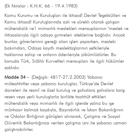
(Ek fıkralar : K.H.K. 66 - 19.4.1983)
Kamu Kurumu ve Kuruluşları ile iktisadî Devlet Teşekkülleri ve
Kamu iktisadî Kuruluşlarında asli ve sürekli olarak çalışan
mühendislik ve1 mimarlık meslekleri mensuplarının "meslek ve
ihtisaslarıyla ilgili odaya girmeleri isteklerine bağlıdır. Ancak
bunlar, görevlerinin gereği olan işleri yaparken, mesleki
bakımdan, Odaya kayıtlı meslektaşlarının yetkileriyle
haklarına sahip ve onların ödevleriyle yükümlüdürler. Bu
konuda Türk, Silâhlı Kuvvetleri mensupları ile ilgili hükümler
saklıdır.
Madde 34 -
(Değişik: 4817-27.2.2003) Yabancı
müteahhitler veya yabancı kuruluşlar, Türkiye‘de Devlet
daireleri ile resmî ve özel kuruluş ve şahıslara şahıslara karşı
resen veya yerli kuruluşlarla birlikte taahhüt ettikleri
mühendislik veya mimarlık ile ilgili işlerde yalnız bu işe
münhasır kalmak kaydıyla, Bayındırlık ve İskan Bakanlığının
ve Odalar Birliğinin görüşleri alınarak, Çalışma ve Sosyal
Güvenlik Bakanlığınca verilen çalışma izni ile yabancı uzman
çalıştırabilirler.