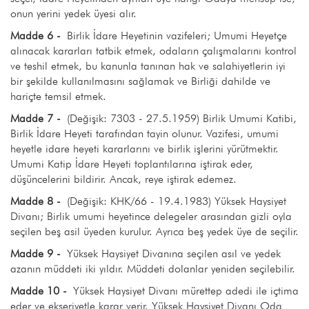
onun yerini yedek üyesi alır.
Madde 6 -
Birlik İdare Heyetinin vazifeleri; Umumi Heyetçe
alınacak kararları tatbik etmek, odaların çalışmalarını kontrol
ve teshil etmek, bu kanunla tanınan hak ve salahiyetlerin iyi
bir şekilde kullanılmasını sağlamak ve Birliği dahilde ve
hariçte temsil etmek.
Madde 7 -
(Değişik: 7303 - 27.5.1959) Birlik Umumi Katibi,
Birlik İdare Heyeti tarafından tayin olunur. Vazifesi, umumi
heyetle idare heyeti kararlarını ve birlik işlerini yürütmektir.
Umumi Katip İdare Heyeti toplantılarına iştirak eder,
düşüncelerini bildirir. Ancak, reye iştirak edemez.
Madde 8 -
(Değişik: KHK/66 - 19.4.1983) Yüksek Haysiyet
Divanı; Birlik umumi heyetince delegeler arasından gizli oyla
seçilen beş asil üyeden kurulur. Ayrıca beş yedek üye de seçilir.
Madde 9 -
Yüksek Haysiyet Divanına seçilen asıl ve yedek
azanın müddeti iki yıldır. Müddeti dolanlar yeniden seçilebilir.
Madde 10 -
Yüksek Haysiyet Divanı mürettep adedi ile içtima
eder ve ekseriyetle karar verir. Yüksek Haysiyet Divanı Oda