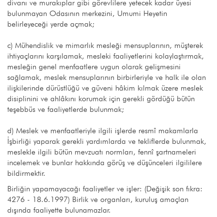
divanı ve murakıplar gibi görevlilere yetecek kadar üyesi
bulunmayan Odasının merkezini, Umumi Heyetin
belirleyeceği yerde açmak;
c) Mühendislik ve mimarlık mesleği mensuplarının, müşterek
ihtiyaçlarını karşılamak, mesleki faaliyetlerini kolaylaştırmak,
mesleğin genel menfaatlere uygun olarak gelişmesini
sağlamak, meslek mensuplarının birbirleriyle ve halk ile olan
ilişkilerinde dürüstlüğü ve güveni hâkim kılmak üzere meslek
disiplinini ve ahlâkını korumak için gerekli gördüğü bütün
teşebbüs ve faaliyetlerde bulunmak;
d) Meslek ve menfaatleriyle ilgili işlerde resmî makamlarla
İşbirliği yaparak gerekli yardımlarda ve tekliflerde bulunmak,
meslekle ilgili bütün mevzuatı normları, fennî şartnameleri
incelemek ve bunlar hakkında görüş ve düşünceleri ilgililere
bildirmektir.
Birliğin yapamayacağı faaliyetler ve işler: (Değişik son fıkra:
4276 - 18.6.1997) Birlik ve organları, kuruluş amaçlan
dışında faaliyette bulunamazlar.