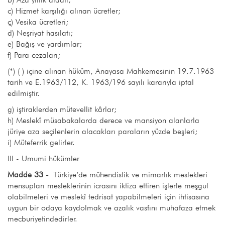
c) Hizmet karşılığı alınan ücretler;
ç) Vesika ücretleri;
d) Neşriyat hasılatı;
e) Bağış ve yardımlar;
f) Para cezaları;
(*) ( ) içine alınan hüküm, Anayasa Mahkemesinin 19.7.1963
tarih ve E.1963/112, K. 1963/196 sayılı kararıyla iptal
edilmiştir.
g) iştiraklerden mütevellit kârlar;
h) Meslekî müsabakalarda derece ve mansiyon alanlarla
jüriye aza seçilenlerin alacakları paraların yüzde beşleri;
i) Müteferrik gelirler.
III - Umumi hükümler
Madde 33 -
Türkiye‘de mühendislik ve mimarlık meslekleri
mensupları mesleklerinin icrasını iktiza ettiren işlerle meşgul
olabilmeleri ve meslekî tedrisat yapabilmeleri için ihtisasına
uygun bir odaya kaydolmak ve azalık vasfını muhafaza etmek
mecburiyetindedirler.