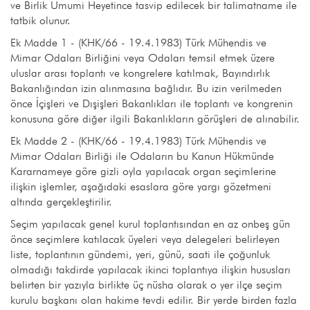
ve Birlik Umumi Heyetince tasvip edilecek bir talimatname ile
tatbik olunur.
Ek Madde 1 - (KHK/66 - 19.4.1983) Türk Mühendis ve
Mimar Odaları Birliğini veya Odaları temsil etmek üzere
uluslar arası toplantı ve kongrelere katılmak, Bayındırlık
Bakanlığından izin alınmasına bağlıdır. Bu izin verilmeden
önce İçişleri ve Dışişleri Bakanlıkları ile toplantı ve kongrenin
konusuna göre diğer ilgili Bakanlıkların görüşleri de alınabilir.
Ek Madde 2 - (KHK/66 - 19.4.1983) Türk Mühendis ve
Mimar Odaları Birliği ile Odaların bu Kanun Hükmünde
Kararnameye göre gizli oyla yapılacak organ seçimlerine
ilişkin işlemler, aşağıdaki esaslara göre yargı gözetmeni
altında gerçekleştirilir.
Seçim yapılacak genel kurul toplantısından en az onbeş gün
önce seçimlere katılacak üyeleri veya delegeleri belirleyen
liste, toplantının gündemi, yeri, günü, saati ile çoğunluk
olmadığı takdirde yapılacak ikinci toplantıya ilişkin hususları
belirten bir yazıyla birlikte üç nüsha olarak o yer ilçe seçim
kurulu başkanı olan hakime tevdi edilir. Bir yerde birden fazla